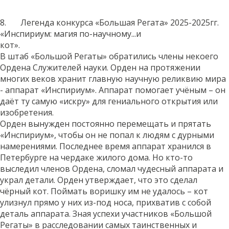
8. Легенда конкурса «Большая Регата» 2025-2025гг.
«Инспириум: магия по-научному...и
кот».
В штаб «Большой Регаты» обратились члены некоего
Ордена Служителей науки. Орден на протяжении
многих веков хранит главную научную реликвию мира
- аппарат «Инспириум». Аппарат помогает учёным – он
даёт ту самую «искру» для гениального открытия или
изобретения.
Орден вынужден постоянно перемещать и прятать
«Инспириум», чтобы он не попал к людям с дурными
намерениями. Последнее время аппарат хранился в
Петербурге на чердаке жилого дома. Но кто-то
выследил членов Ордена, сломал чудесный аппарата и
украл детали. Орден утверждает, что это сделал
чёрный кот. Поймать воришку им не удалось – кот
улизнул прямо у них из-под носа, прихватив с собой
деталь аппарата. Зная успехи участников «Большой
Регаты» в расследовании самых таинственных и