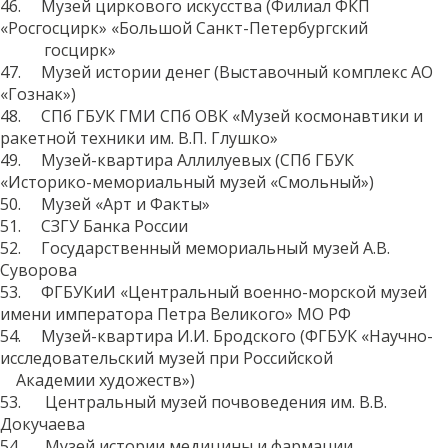
46. Музей циркового искусства (Филиал ФКП
«Росгосцирк» «Большой Санкт-Петербургский
госцирк»
47. Музей истории денег (Выставочный комплекс АО
«Гознак»)
48. СПб ГБУК ГМИ СПб ОВК «Музей космонавтики и
ракетной техники им. В.П. Глушко»
49. Музей-квартира Аллилуевых (СПб ГБУК
«Историко-мемориальный музей «Смольный»)
50. Музей «Арт и Факты»
51. СЗГУ Банка России
52. Государственный мемориальный музей А.В.
Суворова
53. ФГБУКиИ «Центральный военно-морской музей
имени императора Петра Великого» МО РФ
54. Музей-квартира И.И. Бродского (ФГБУК «Научно-
исследовательский музей при Российской
Академии художеств»)
53. Центральный музей почвоведения им. В.В.
Докучаева
54. Музей истории медицины и фармации