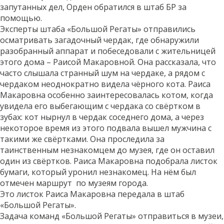
запутанных дел, Орден обратился в штаб БР за
помощью.
Эксперты штаба «Большой Регаты» отправились
осматривать загадочный чердак, где обнаружили
разобранный аппарат и побеседовали с жительницей
этого дома – Раисой Макаровной. Она рассказала, что
часто слышала странный шум на чердаке, а рядом с
чердаком неоднократно видела чёрного кота. Раиса
Макаровна особенно заинтересовалась котом, когда
увидела его выбегающим с чердака со свёртком в
зубах: кот нырнул в чердак соседнего дома, а через
некоторое время из этого подвала вышел мужчина с
такими же свёртками. Она проследила за
таинственным незнакомцем до музея, где он оставил
один из свёртков. Раиса Макаровна подобрала листок
бумаги, который уронил незнакомец. На нём был
отмечен маршрут по музеям города.
Это листок Раиса Макаровна передала в штаб
«Большой Регаты».
Задача команд «Большой Регаты» отправиться в музеи,