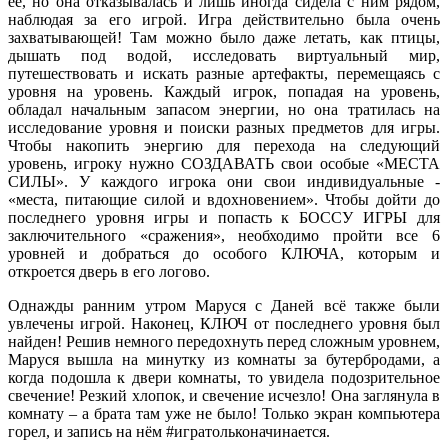
её, но она отказывалась и лишь иногда сидела с ним рядом,
наблюдая за его игрой. Игра действительно была очень
захватывающей! Там можно было даже летать, как птицы,
дышать под водой, исследовать виртуальный мир,
путешествовать и искать разные артефакты, перемещаясь с
уровня на уровень. Каждый игрок, попадая на уровень,
обладал начальным запасом энергии, но она тратилась на
исследование уровня и поиски разных предметов для игры.
Чтобы накопить энергию для перехода на следующий
уровень, игроку нужно СОЗДАВАТЬ свои особые «МЕСТА
СИЛЫ». У каждого игрока они свои индивидуальные -
«места, питающие силой и вдохновением». Чтобы дойти до
последнего уровня игры и попасть к БОССУ ИГРЫ для
заключительного «сражения», необходимо пройти все 6
уровней и добраться до особого КЛЮЧА, которым и
откроется дверь в его логово.
Однажды ранним утром Маруся с Даней всё также были
увлечены игрой. Наконец, КЛЮЧ от последнего уровня был
найден! Решив немного передохнуть перед сложным уровнем,
Маруся вышла на минутку из комнаты за бутербродами, а
когда подошла к двери комнаты, то увидела подозрительное
свечение! Резкий хлопок, и свечение исчезло! Она заглянула в
комнату – а брата там уже не было! Только экран компьютера
горел, и запись на нём #игратольконачинается.