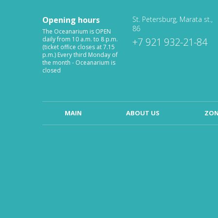
Opening hours
St. Petersburg, Marata st.,
86
The Oceanarium is OPEN
daily from 10 a.m. to 8 p.m.
+7 921 932-21-84
(ticket office closes at 7.15
p.m.) Every third Monday of
the month - Oceanarium is
closed
MAIN
ABOUT US
ZON