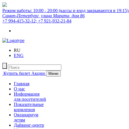
Режим работы: 10:00 - 20:00 (кассы и вход закрываются в 19:15)
Санкт-Петербург, улица Марата, дом 86
+7 994-415-32-12; +7 921-932-21-84
RU
ENG
Купить билет
Акции
Меню
Главная
О нас
Информация
для посетителей
Показательные
кормления
Океанариум
детям
Дайвинг-центр