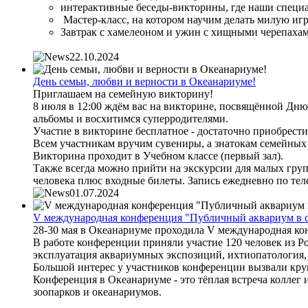
интерактивные беседы-викторины, где наши специа
Мастер-класс, на котором научим делать милую иг
Завтрак с хамелеоном и ужин с хищными черепахам
22.10.2024
День семьи, любви и верности в Океанариуме!
Приглашаем на семейную викторину!
8 июля в 12:00 ждём вас на викторине, посвящённой Дню
альбомы и восхитимся суперродителями.
Участие в викторине бесплатное - достаточно приобрест
Всем участникам вручим сувениры, а знатокам семейных 
Викторина проходит в Учебном классе (первый зал).
Также всегда можно прийти на экскурсии для малых групп
человека плюс входные билеты. Запись ежедневно по теле
01.07.2024
V международная конференция "Публичный аквариум в 
28-30 мая в Океанариуме проходила V международная к
В работе конференции приняли участие 120 человек из Ро
эксплуатация аквариумных экспозиций, ихтиопатология, 
Большой интерес у участников конференции вызвали кру
Конференция в Океанариуме - это тёплая встреча коллег
зоопарков и океанариумов.