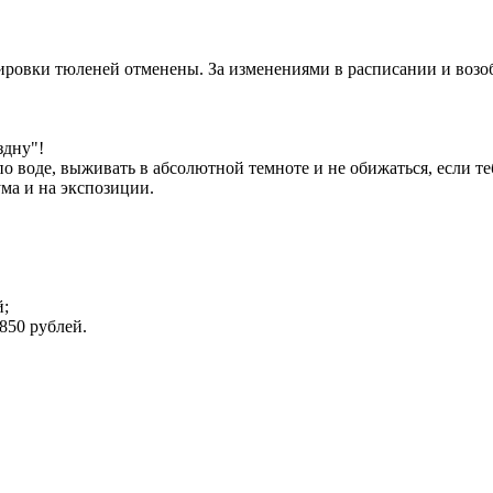
ровки тюленей отменены. За изменениями в расписании и возоб
здну"!
по воде, выживать в абсолютной темноте и не обижаться, если т
ма и на экспозиции.
й;
850 рублей.