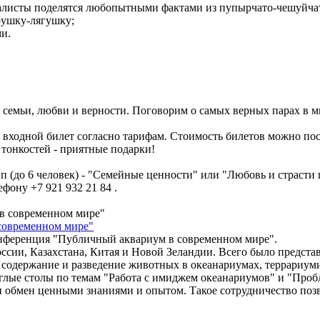
листы поделятся любопытными фактами из пупырчато-чешуйчато
рушку-лягушку;
и.
 семьи, любви и верности. Поговорим о самых верных парах в м
и входной билет согласно тарифам. Стоимость билетов можно по
тонкостей - приятные подарки!
 (до 6 человек) - "Семейные ценности" или "Любовь и страсти 
фону +7 921 932 21 84 .
современном мире"
онференция "Публичный аквариум в современном мире".
ссии, Казахстана, Китая и Новой Зеландии. Всего было представ
содержание и разведение животных в океанариумах, террариумис
глые столы по темам "Работа с имиджем океанариумов" и "Проб
 и обмен ценными знаниями и опытом. Такое сотрудничество поз