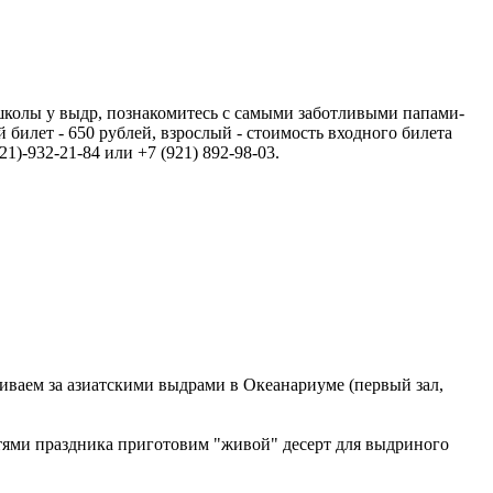
 школы у выдр, познакомитесь с самыми заботливыми папами-
 билет - 650 рублей, взрослый - стоимость входного билета
1)-932-21-84 или +7 (921) 892-98-03.
аживаем за азиатскими выдрами в Океанариуме (первый зал,
стями праздника приготовим "живой" десерт для выдриного