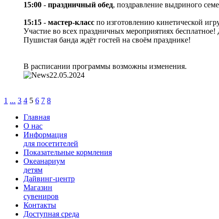
15:00
-
праздничный обед
, поздравление выдриного семе
15:15
-
мастер-класс
по изготовлению кинетической игр
Участие во всех праздничных мероприятиях бесплатное!
Пушистая банда ждёт гостей на своём празднике!
В расписании программы возможны изменения.
22.05.2024
1
...
3
4
5
6
7
8
Главная
О нас
Информация
для посетителей
Показательные кормления
Океанариум
детям
Дайвинг-центр
Магазин
сувениров
Контакты
Доступная среда