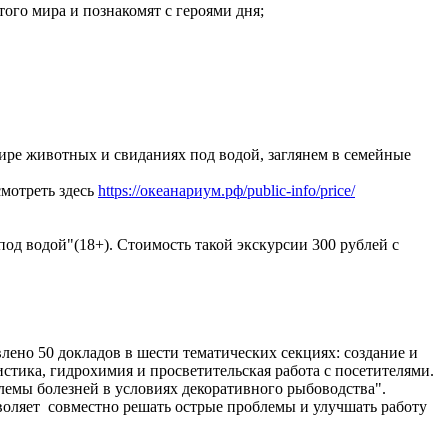
го мира и познакомят с героями дня;
ире животных и свиданиях под водой, заглянем в семейные
смотреть здесь
https://океанариум.рф/public-info/price/
под водой"(18+). Стоимость такой экскурсии 300 рублей с
лено 50 докладов в шести тематических секциях: создание и
тика, гидрохимия и просветительская работа с посетителями.
лемы болезней в условиях декоративного рыбоводства".
воляет совместно решать острые проблемы и улучшать работу