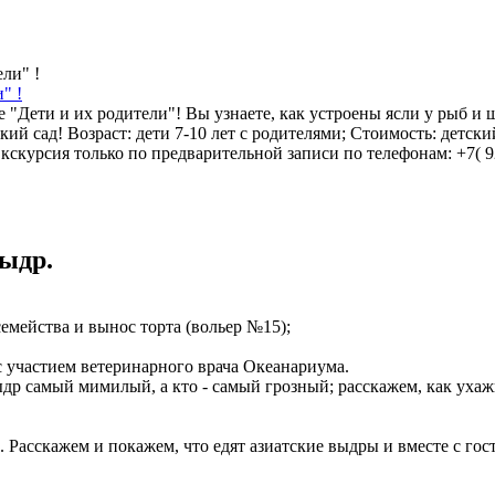
" !
 "Дети и их родители"! Вы узнаете, как устроены ясли у рыб и
й сад! Возраст: дети 7-10 лет с родителями; Стоимость: детский
скурсия только по предварительной записи по телефонам: +7( 92
ыдр.
емейства и вынос торта (вольер №15);
с участием ветеринарного врача Океанариума.
з выдр самый мимилый, а кто - самый грозный; расскажем, как ух
 Расскажем и покажем, что едят азиатские выдры и вместе с го