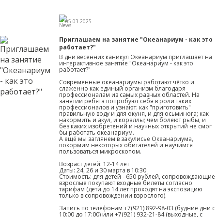
05.03.2025
Приглашаем на занятие "Океанариум - как это
работает?"
В дни весенних каникул Океанариум приглашает на
интерактивное занятие "Океанариум - как это
работает?"
Современные океанариумы работают чётко и
слаженно как единый организм благодаря
профессионалам из самых разных областей. На
занятии ребята попробуют себя в роли таких
профессионалов и узнают: как "приготовить"
правильную воду и для окуня, и для осьминога; как
накормить и акул, и кораллы; чем болеют рыбы, и
без каких изобретений и научных открытий не смог
бы работать океанариум.
А ещё мы заглянем в закулисье Океанариума,
покормим некоторых обитателей и научимся
пользоваться микроскопом.
Возраст детей: 12-14 лет
Даты: 24, 26 и 30 марта в 10:30
Стоимость: для детей - 650 рублей, сопровождающие
взрослые покупают входные билеты согласно
тарифам (дети до 14 лет проходят на экспозицию
только в сопровождении взрослого).
Запись по телефонам +7(921) 892-98-03 (будние дни с
10:00 до 17:00) или +7(921) 932-21-84 (выходные, с