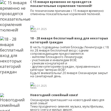
С 15 января временно не проводятся
показательные кормления тюленей!
По техническим причинам с 15 января временно
отменены показательные кормления тюленей.
15.01.2025
18 - 28 января бесплатный вход для некоторых
категорий граждан
В честь годовщины снятия блокады Ленинграда с 18
по 28 января бесплатный вход с одним
сопровождающим предоставляется:
- жителям блокадного Ленинграда;
- участникам и инвалидам ВОВ;
- узникам концлагерей и
- другим категориям граждан, приравненных к
категори "ветеран ВОВ".
Будьте внимательны! 20 января Океанариум закрыт
на санитарный день.
13.01.2025
Новогодний семейный квиз!
Океанариум приглашает на новогодний квиз для
всей семьи!
Тема празднично-зимняя: музыка, мультфильмы,
много снега и милых зверят.