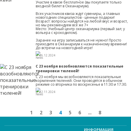
Участие в квизе бесплатное (вы покупаете только
входной билет в Океанариум).
Всех участников квиза ждут сувениры, а главных
новогодних специалистов - ценные подарки!
Возраст: вопросы найдутся на любой вкус и возраст,
но мы рекомендуем всё же 7+
Место: Учебный центр океанариума (первый зал; у
вольера с крокодилом).
Заранее на игру записываться не нужно! Просто
приходите в Океанариум к назначенному времени!
До встречи на новогодней игре!
26.12.2024
С 23 ноября возобновляются показательные
тренировки тюленей!
С 23 ноября мы возобновляются показательные
кормления тюленей. Они проводятся в обычном
режиме со вторника по воскресенье в 11:30 и 17:30.
22.11.2024
1
2
3
4
5
6
...
8
ИНФОРМАЦИЯ