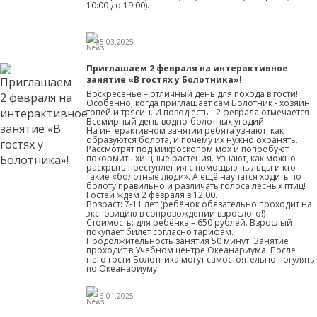
10:00 до 19:00).
05.03.2025
Приглашаем 2 февраля на интерактивное
занятие «В гостях у Болотника»!
Воскресенье – отличный день для похода в гости!
Особенно, когда приглашает сам Болотник - хозяин
топей и трясин. И повод есть - 2 февраля отмечается
Всемирный день водно-болотных угодий.
На интерактивном занятии ребята узнают, как
образуются болота, и почему их нужно охранять.
Рассмотрят под микроскопом мох и попробуют
покормить хищные растения. Узнают, как можно
раскрыть преступления с помощью пыльцы и кто
такие «болотные люди». А ещё научатся ходить по
болоту правильно и различать голоса лесных птиц!
Гостей ждём 2 февраля в 12:00.
Возраст: 7-11 лет (ребёнок обязательно проходит на
экспозицию в сопровождении взрослого!)
Стоимость: для ребёнка – 650 рублей. Взрослый
покупает билет согласно тарифам.
Продолжительность занятия 50 минут. Занятие
проходит в Учебном центре Океанариума. После
него гости Болотника могут самостоятельно погулять
по Океанариуму.
16.01.2025