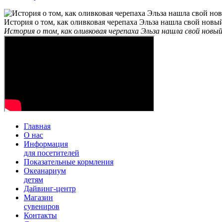
История о том, как оливковая черепаха Эльза нашла свой новы
История о том, как оливковая черепаха Эльза нашла свой новый
Главная
О нас
Информация
для посетителей
Показательные кормления
Океанариум
детям
Дайвинг-центр
Магазин
сувениров
Контакты