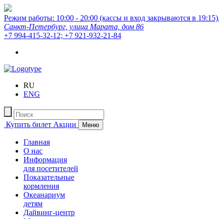
Режим работы: 10:00 - 20:00 (кассы и вход закрываются в 19:15)
Санкт-Петербург, улица Марата, дом 86
+7 994-415-32-12; +7 921-932-21-84
RU
ENG
Купить билет
Акции
Меню
Главная
О нас
Информация
для посетителей
Показательные
кормления
Океанариум
детям
Дайвинг-центр