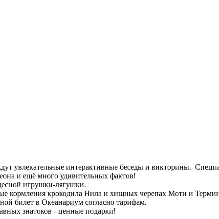
ждут увлекательные интерактивные беседы и викторины. Специ
елеона и ещё много удивительных фактов!
удесной игрушки-лягушки.
ные кормления крокодила Нила и хищных черепах Моти и Термин
дной билет в Океанариум согласно тарифам.
лавных знатоков - ценные подарки!