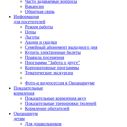
Часто задаваемые вопросы
Вакансии
Обратная связь
Информация
для посетителей
Режим работы
Цены
Льготы
Акции и скидки
Семейный абонемент выходного дня
Купить электронные билеты
Правила посещения
Программа "Забота о друге"
Корпоративные программы
Тематические экскурсии
Фото-и видеосессия в Океанариуме
Показательные
кормления
Показательные кормления акул
Показательные тренировки тюленей
Кормление обитателей
Океанариум
детям
Для дошкольников