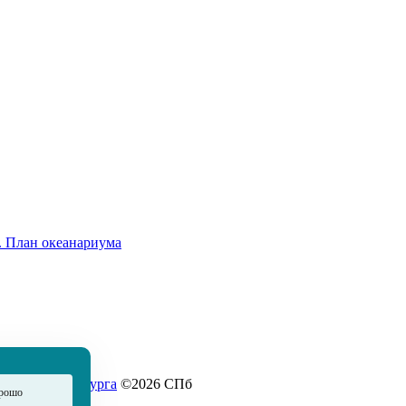
.
План океанариума
 Санкт-Петербурга
©2026 СПб
рошо