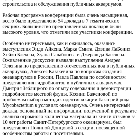
строительства и обслуживания публичных аквариумов.
Рабочая программа конференции была очень насыщенная,
всего было представлено 54 доклада в 7 тематических
секциях. Большинство представленных докладов были
высокого уровня, что отметили все участники конференции.
Особенно интересными, как и ожидалось, оказались
выступления Энди Айкена, Марка Смита, Дэвида ЛаБоннэ,
Хейко Блехера, Хуана Салабонеса и Джеральда Басслера.
Оживленные дискуссии вызвали выступления Андрея
Телегина по представлению отечественных вод в публичных
аквариумах, Алексея Казакевича по вопросам создания
океанариумов в России, Павла Павлова по особенностям
представления гидробионтов в публичных аквариумах,
Дмитрия Зяблицкого по опыту содержания и демонстрации
гидробионтов местной фауны, Ксении Баженовой по
проблемам выбора методик идентификации бактерий рода
Mycobacterium в условиях океанариума. Очень интересный
доклад, основанный на информации, полученной в результате
анализа огромного количества материала из книги отзывов за
10 лет работы Санкт-Петербургского океанариума, был
представлен Полиной Донцовой в секции, посвященной
особенностям работы с посетителями.